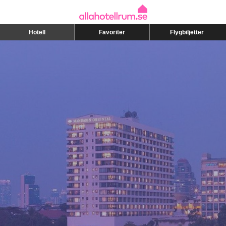
Hotell
Favoriter
Flygbiljetter