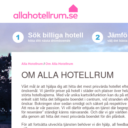
Sök billiga hotell
Jämför
hitta ditt nästa drömboende
välj det bäst
Alla Hotellrum
/
Om Alla Hotellrum
OM ALLA HOTELLRUM
Vårt mål är att hjälpa dig att hitta det mest prisvärda hotellet efte
önskemål. Vi jämför priser på hotell i städer och platser över he
störta hotellsajterna. Med vår unika kartsökfunktion kan du på e
enkelt sätt hitta det billigaste boendet i centrum, vid stranden el
önskar. Bokningen sker sedan smidigt och säkert på respektive h
Att resa är vår passion. Vi vill därför erbjuda en tjänst där begre
för resenärer” ständigt känns närvarande. Och där vi gör världen m
alla genom att hitta det mest prisvärda boendet för din plånbok.
För att fortsätta utveckla tjänsten behöver vi din hjälp, all feedb