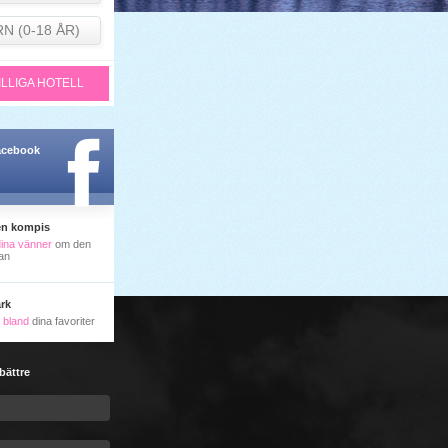
RN (0-18 ÅR)
ILLIGA HOTELL
facebook
en kompis
dina vänner
om den
an
rk
ll bland
dina favoriter
 bättre