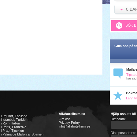
0 BA
SÖK B
Gilla oss på 
Maila 
Tipsa 
här sid
Bokmä
Lägg ti
Allahotellrum.se
Hjälp oss att bli
l i Phuket, Thailand
Om oss
Ditt namn:
 i Istanbul, Turkiet
Privacy Policy
 i Rom, Italien
info@allahotellrum.se
l i Paris, Frankrike
l i Prag, Tjeckien
Din epostadress:
l i Palma de Mallorca, Spanien