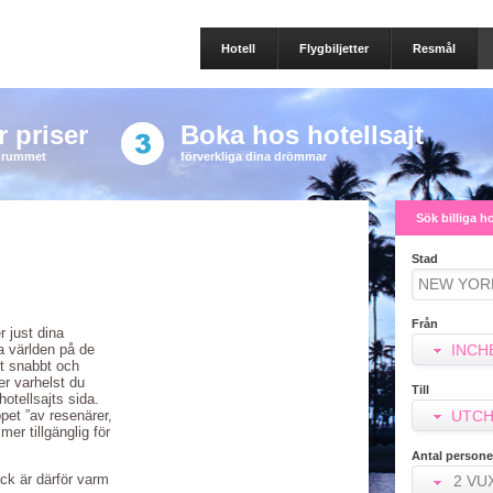
Hotell
Flygbiljetter
Resmål
 priser
Boka hos hotellsajt
a rummet
förverkliga dina drömmar
Sök billiga h
Stad
Från
r just dina
la världen på de
INCH
tt snabbt och
ler varhelst du
Till
otellsajts sida.
ppet ”av resenärer,
UTCH
er tillgänglig för
Antal persone
ack är därför varm
2 VU