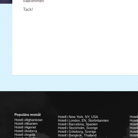
välkommen.
Tack!
Populära resmål
Hotell i New York, NY, USA
Hotel
Hotell i Afghanistan
Hotell i London, EN, Storbritannien
Hotell
Hotell i Albanien
Hotell i Barcelona, Spanien
Hotell
Hotell i Algeriet
Hotell i Stockholm, Sverige
Hotel
Hotell i Andorra
Hotell i Göteborg, Sverige
Hotel
Hotell i Angola
Hotell i Bangkok, Thailand
Hotel