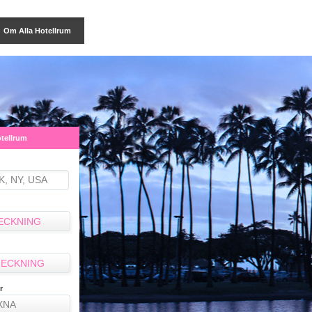
Om Alla Hotellrum
otellrum
ECKNING
ECKNING
r
XNA