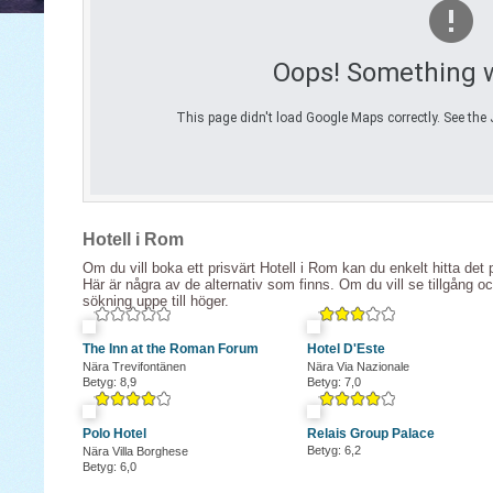
Hotell i Rom
Om du vill boka ett prisvärt Hotell i Rom kan du enkelt hitta det 
Här är några av de alternativ som finns. Om du vill se tillgång o
sökning uppe till höger.
The Inn at the Roman Forum
Hotel D'Este
Nära Trevifontänen
Nära Via Nazionale
Betyg: 8,9
Betyg: 7,0
Polo Hotel
Relais Group Palace
Betyg: 6,2
Nära Villa Borghese
Betyg: 6,0