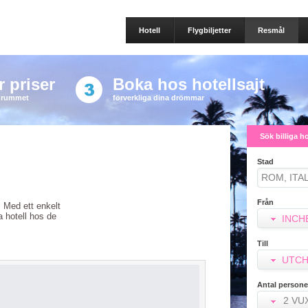
Hotell
Flygbiljetter
Resmål
 priser
Boka hos hotellsajt
a rummet
förverkliga dina drömmar
Sök billiga h
Stad
Från
m. Med ett enkelt
ra hotell hos de
INCH
Till
UTCH
Antal persone
2 VU