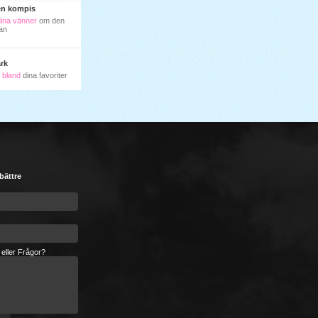
en kompis
dina vänner
om den
an
rk
ll bland
dina favoriter
 bättre
 eller Frågor?