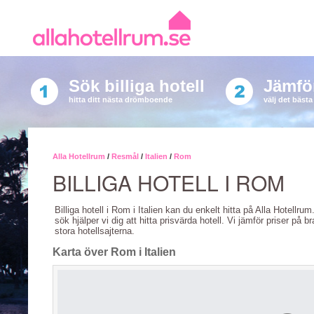
Sök billiga hotell
Jämför
hitta ditt nästa drömboende
välj det bäst
Alla Hotellrum
/
Resmål
/
Italien
/
Rom
BILLIGA HOTELL I ROM
Billiga hotell i Rom i Italien kan du enkelt hitta på Alla Hotellru
sök hjälper vi dig att hitta prisvärda hotell. Vi jämför priser på b
stora hotellsajterna.
Karta över Rom i Italien