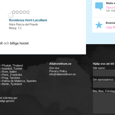
Maila 
Tipsa 
här sid
Residenza Horti Luculliani
Bokmä
Nära Piazza del Popolo
Lägg ti
Betyg: 7,1
ll
och
billiga hostel
.
Allahotellrum.se
Hjälp oss att bli
l i Phuket, Thailand
Om oss
Ditt namn:
 i Istanbul, Turkiet
Privacy Policy
 i Rom, Italien
info@allahotellrum.se
l i Paris, Frankrike
l i Prag, Tjeckien
Din epostadress:
l i Palma de Mallorca, Spanien
 i Berlin, Tyskland
Ris, Ros, Förslag
kel sökning ger
midigt genom