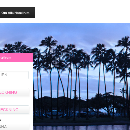
Om Alla Hotellrum
otellrum
ECKNING
ECKNING
r
XNA