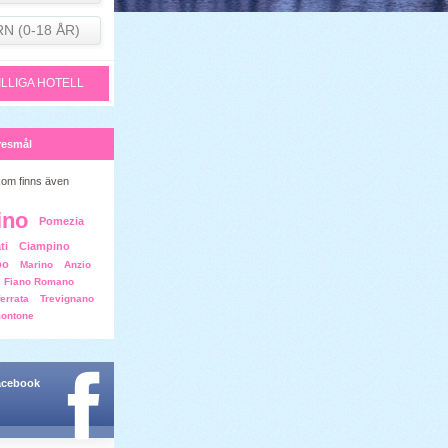
RN (0-18 ÅR)
ILLIGA HOTELL
resmål
Rom finns även
ino
Pomezia
ti
Ciampino
bo
Marino
Anzio
Fiano Romano
ferrata
Trevignano
ontone
facebook