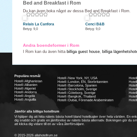
Bed and Breakfast i Rom
Du kan även boka något av dessa Bed and Breakfast i Rom.
Relais La Canfora
Cenci B&B
Betyg: 9,0
Betyg: 9,0
Andra boendeformer i Rom
I Rom kan du även hitta
billiga guest house
,
billiga lägenhetshote
Populära resmål
Hotell i New York, NY, USA
Hotel
Hotell i Afghanistan
Hotell i London, EN, Storbritannien
Hotell
Hotell i Albanien
Hotell i Barcelona, Spanien
Hotell
Hotell i Algeriet
Hotell i Stockholm, Sverige
Hotel
Hotell i Andorra
Hotell i Göteborg, Sverige
Hotel
Hotell i Angola
Hotell i Bangkok, Thailand
Hotel
Hotell i Anguilla
Hotell i Dubai, Förenade Arabemiraten
Hotell
Jämför alla billiga hotellrum
Vi hjälper dig att hitta nätets bästa hotell bland hotellsajter över hela världen. En en
dig snabbt och gratis en jämförelse av nätets bästa alternativ. Bokningen gör du s
att klicka dig vidare till en av våra återförsäljare.
© 2015-2026 allahotellrum.se