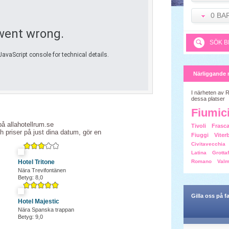
0 BA
SÖK B
Närliggande 
I närheten av 
dessa platser
Fiumic
på allahotellrum.se
Tivoli
Frasca
ch priser på just dina datum, gör en
Fiuggi
Viter
Civitavecchia
Latina
Grotta
Hotel Tritone
Romano
Valm
Nära Trevifontänen
Betyg: 8,0
Gilla oss på 
Hotel Majestic
Nära Spanska trappan
Betyg: 9,0