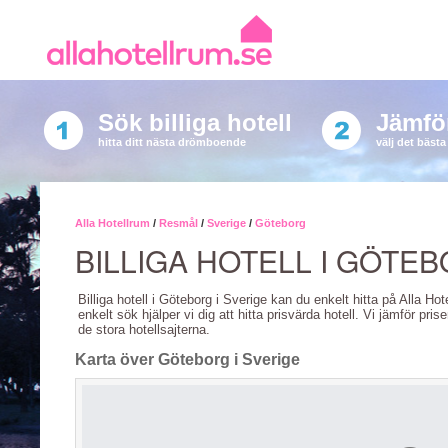
Sök billiga hotell
Jämför
hitta ditt nästa drömboende
välj det bäst
Alla Hotellrum
/
Resmål
/
Sverige
/
Göteborg
BILLIGA HOTELL I GÖTE
Billiga hotell i Göteborg i Sverige kan du enkelt hitta på Alla Ho
enkelt sök hjälper vi dig att hitta prisvärda hotell. Vi jämför pris
de stora hotellsajterna.
Karta över Göteborg i Sverige