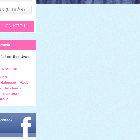
RN (0-18 ÅR)
ILLIGA HOTELL
resmål
Göteborg finns även
Karlstad
Lund
Halmstad
Växjö
s
Kristianstad
Trollhättan
lholm
facebook