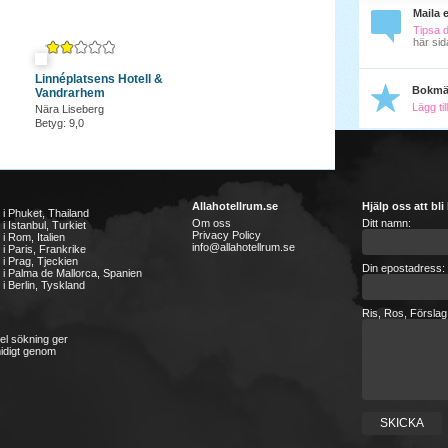
Maila 
Tipsa 
här sid
Linnéplatsens Hotell &
Bokmä
Vandrarhem
Lägg ti
Nära Liseberg
Betyg: 9,0
Allahotellrum.se
Hjälp oss att bli
l i Phuket, Thailand
Om oss
Ditt namn:
 i Istanbul, Turkiet
Privacy Policy
 i Rom, Italien
info@allahotellrum.se
l i Paris, Frankrike
l i Prag, Tjeckien
Din epostadress:
l i Palma de Mallorca, Spanien
 i Berlin, Tyskland
Ris, Ros, Förslag
kel sökning ger
midigt genom
SKICKA