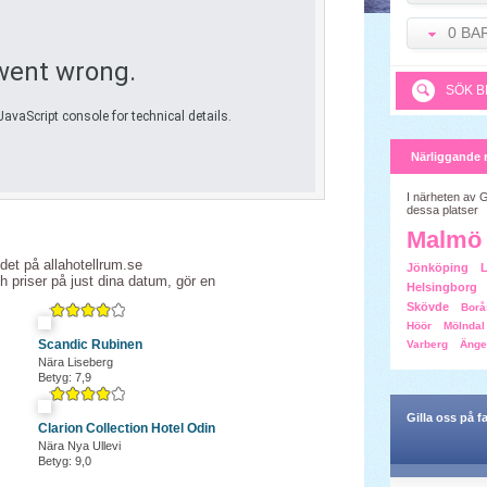
0 BA
SÖK B
Närliggande 
I närheten av 
dessa platser
Malmö
 det på allahotellrum.se
Jönköping
ch priser på just dina datum, gör en
Helsingborg
Skövde
Borå
Höör
Mölndal
Scandic Rubinen
Varberg
Änge
Nära Liseberg
Betyg: 7,9
Gilla oss på 
Clarion Collection Hotel Odin
Nära Nya Ullevi
Betyg: 9,0