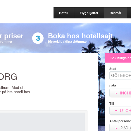
Hotell
Flygbiljetter
Resmål
 priser
Boka hos hotellsajt
a rummet
förverkliga dina drömmar
Sök billiga h
Stad
BORG
Från
tellrum. Med ett
er på bra hotell hos
INCH
Till
UTCH
Antal persone
2 VU