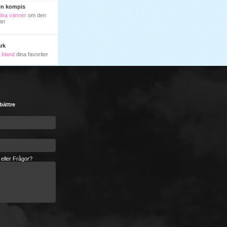
en kompis
dina vänner
om den
an
rk
ll bland
dina favoriter
 bättre
 eller Frågor?