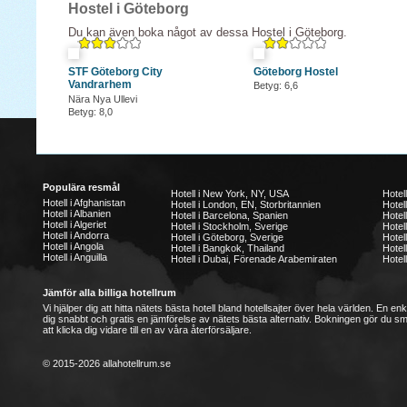
Hostel i Göteborg
Du kan även boka något av dessa Hostel i Göteborg.
STF Göteborg City
Göteborg Hostel
Vandrarhem
Betyg: 6,6
Nära Nya Ullevi
Betyg: 8,0
Populära resmål
Hotell i New York, NY, USA
Hotel
Hotell i Afghanistan
Hotell i London, EN, Storbritannien
Hotell
Hotell i Albanien
Hotell i Barcelona, Spanien
Hotell
Hotell i Algeriet
Hotell i Stockholm, Sverige
Hotel
Hotell i Andorra
Hotell i Göteborg, Sverige
Hotel
Hotell i Angola
Hotell i Bangkok, Thailand
Hotel
Hotell i Anguilla
Hotell i Dubai, Förenade Arabemiraten
Hotell
Jämför alla billiga hotellrum
Vi hjälper dig att hitta nätets bästa hotell bland hotellsajter över hela världen. En en
dig snabbt och gratis en jämförelse av nätets bästa alternativ. Bokningen gör du s
att klicka dig vidare till en av våra återförsäljare.
© 2015-2026 allahotellrum.se