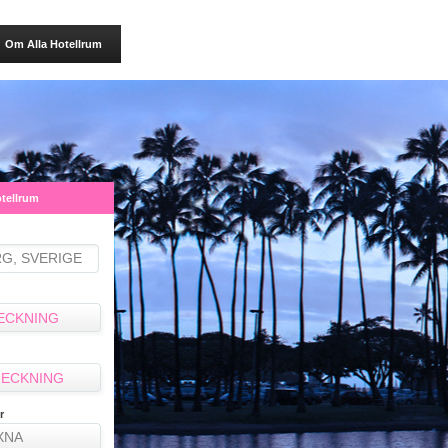
Om Alla Hotellrum
otellrum
ECKNING
ECKNING
r
XNA