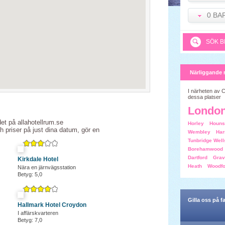
0 BA
SÖK B
Närliggande 
I närheten av 
dessa platser
Londo
det på allahotellrum.se
Horley
Houns
ch priser på just dina datum, gör en
Wembley
Har
Tunbridge Well
Borehamwood
Dartford
Grav
Kirkdale Hotel
Heath
Woodfo
Nära en järnvägsstation
Betyg: 5,0
Gilla oss på 
Hallmark Hotel Croydon
I affärskvarteren
Betyg: 7,0