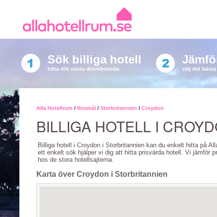
Sök billiga hotell
Jämför
hitta ditt nästa drömboende
välj det bäst
Alla Hotellrum
/
Resmål
/
Storbritannien
/
Croydon
BILLIGA HOTELL I CROY
Billiga hotell i Croydon i Storbritannien kan du enkelt hitta på A
ett enkelt sök hjälper vi dig att hitta prisvärda hotell. Vi jämför p
hos de stora hotellsajterna.
Karta över Croydon i Storbritannien