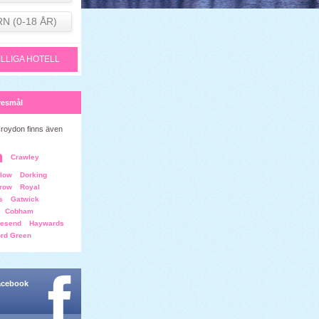
RN (0-18 ÅR)
ILLIGA HOTELL
resmål
Croydon finns även
n
Crawley
low
Dorking
row
Royal
s
Gatwick
Cobham
esend
Haywards
rd Green
facebook