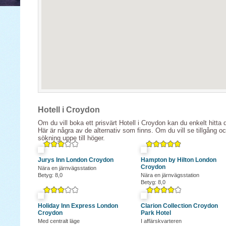
Hotell i Croydon
Om du vill boka ett prisvärt Hotell i Croydon kan du enkelt hitta 
Här är några av de alternativ som finns. Om du vill se tillgång o
sökning uppe till höger.
Jurys Inn London Croydon
Hampton by Hilton London
Croydon
Nära en järnvägsstation
Betyg: 8,0
Nära en järnvägsstation
Betyg: 8,0
Holiday Inn Express London
Clarion Collection Croydon
Croydon
Park Hotel
Med centralt läge
I affärskvarteren