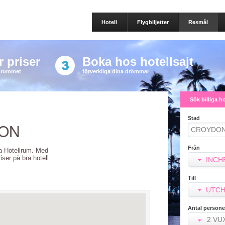
Hotell
Flygbiljetter
Resmål
 priser
Boka hos hotellsajt
a rummet
förverkliga dina drömmar
Sök billiga h
Stad
DON
Från
lla Hotellrum. Med
riser på bra hotell
INCH
Till
UTCH
Antal persone
2 VU