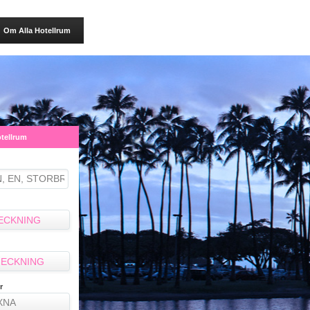
Om Alla Hotellrum
otellrum
ECKNING
ECKNING
r
XNA