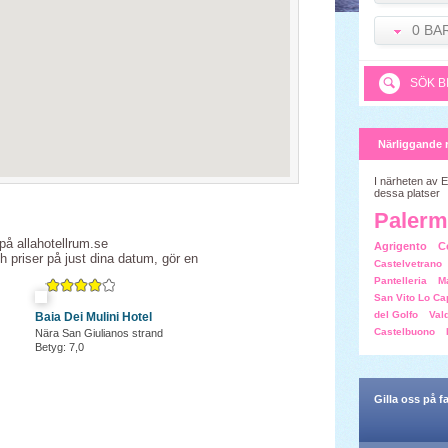
0 BA
SÖK B
Närliggande 
I närheten av E
dessa platser
Paler
 på allahotellrum.se
Agrigento
C
ch priser på just dina datum, gör en
Castelvetrano
Pantelleria
Ma
San Vito Lo Ca
del Golfo
Val
Baia Dei Mulini Hotel
Castelbuono
Nära San Giulianos strand
Betyg: 7,0
Gilla oss på 