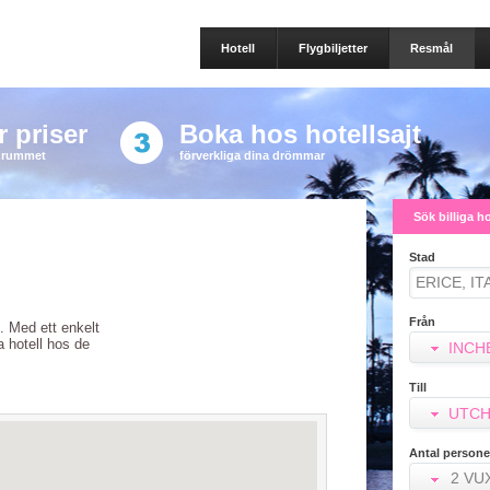
Hotell
Flygbiljetter
Resmål
 priser
Boka hos hotellsajt
a rummet
förverkliga dina drömmar
Sök billiga h
Stad
Från
m. Med ett enkelt
ra hotell hos de
INCH
Till
UTCH
Antal persone
2 VU