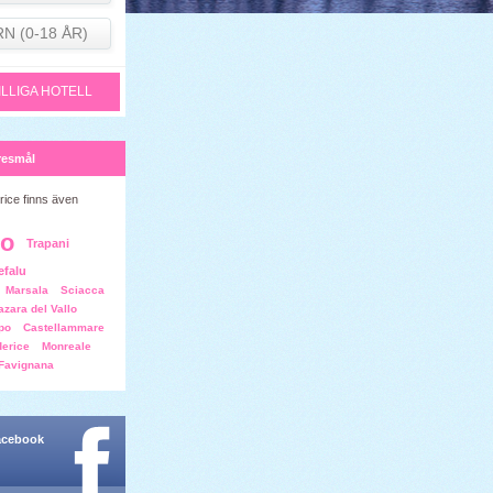
RN (0-18 ÅR)
ILLIGA HOTELL
resmål
rice finns även
mo
Trapani
efalu
Marsala
Sciacca
zara del Vallo
po
Castellammare
derice
Monreale
Favignana
facebook