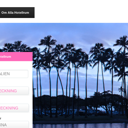
Om Alla Hotellrum
otellrum
ECKNING
ECKNING
r
XNA