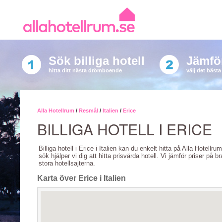
Sök billiga hotell
Jämför
hitta ditt nästa drömboende
välj det bäst
Alla Hotellrum
/
Resmål
/
Italien
/
Erice
BILLIGA HOTELL I ERICE
Billiga hotell i Erice i Italien kan du enkelt hitta på Alla Hotellru
sök hjälper vi dig att hitta prisvärda hotell. Vi jämför priser på b
stora hotellsajterna.
Karta över Erice i Italien