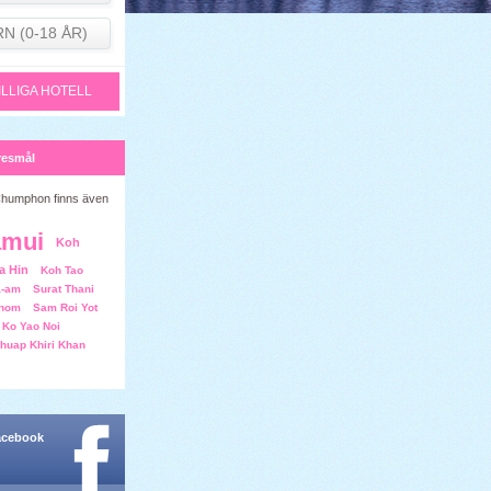
RN (0-18 ÅR)
ILLIGA HOTELL
resmål
Chumphon finns även
amui
Koh
a Hin
Koh Tao
a-am
Surat Thani
nom
Sam Roi Yot
Ko Yao Noi
huap Khiri Khan
facebook