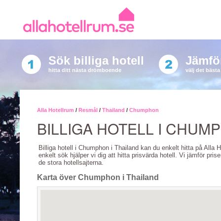
Sök billiga hotell
Jämför
hitta ditt nästa drömboende
välj det bäst
Alla Hotellrum
/
Resmål
/
Thailand
/
Chumphon
BILLIGA HOTELL I CHUM
Billiga hotell i Chumphon i Thailand kan du enkelt hitta på Alla 
enkelt sök hjälper vi dig att hitta prisvärda hotell. Vi jämför pris
de stora hotellsajterna.
Karta över Chumphon i Thailand