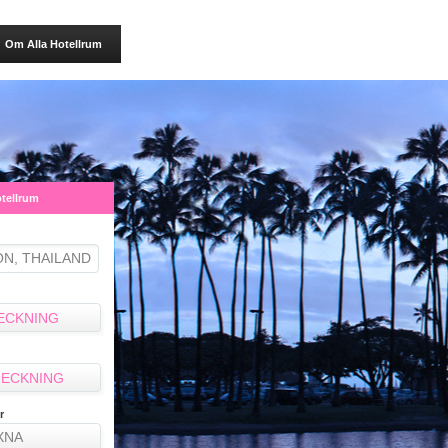
Om Alla Hotellrum
otellrum
ECKNING
ECKNING
r
XNA