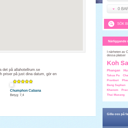
0 BA
SÖK B
Närliggande 
I närheten av 
dessa platser
Koh S
a det på allahotellrum.se
Phangan
Hu
ch priser på just dina datum, gör en
Takua Pa
Ch
Pranburi
Pha
Bang Saphan
Khanom
Prac
Chumphon Cabana
Betyg: 7,4
Thai Mueang
Gilla oss på 