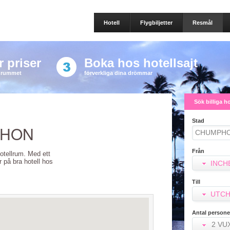
Hotell
Flygbiljetter
Resmål
 priser
Boka hos hotellsajt
a rummet
förverkliga dina drömmar
Sök billiga h
Stad
PHON
Från
Hotellrum. Med ett
er på bra hotell hos
INCH
Till
UTCH
Antal persone
2 VU