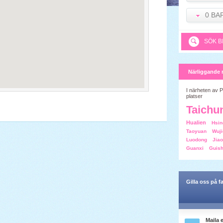
0 BA
SÖK B
Närliggande 
I närheten av P
platser
Taichu
Hualien
Hsin
Taoyuan
Wuji
Luodong
Jiao
Guanxi
Guis
Gilla oss på 
Maila 