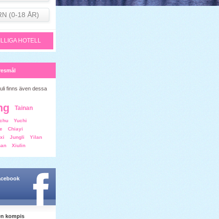
RN (0-18 ÅR)
ILLIGA HOTELL
resmål
uli finns även dessa
ng
Tainan
chu
Yuchi
e
Chiayi
xi
Jungli
Yilan
han
Xiulin
facebook
en kompis