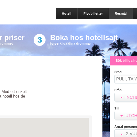
Hotell
Flygbiljetter
Resmål
 priser
Boka hos hotellsajt
a rummet
förverkliga dina drömmar
Sök billiga h
Stad
Från
m. Med ett enkelt
ra hotell hos de
INCH
Till
UTCH
Antal persone
2 VU