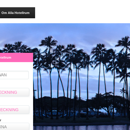
Om Alla Hotellrum
otellrum
ECKNING
ECKNING
r
XNA