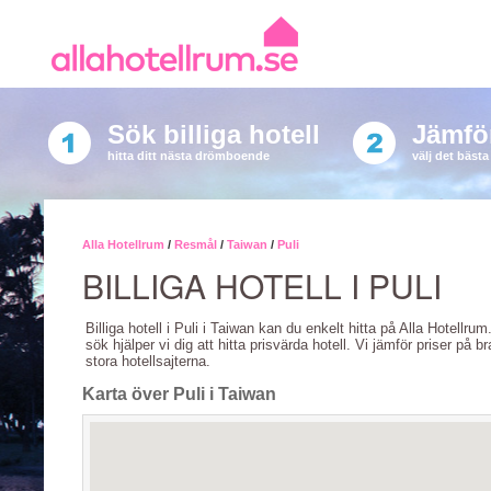
Sök billiga hotell
Jämför
hitta ditt nästa drömboende
välj det bäst
Alla Hotellrum
/
Resmål
/
Taiwan
/
Puli
BILLIGA HOTELL I PULI
Billiga hotell i Puli i Taiwan kan du enkelt hitta på Alla Hotellru
sök hjälper vi dig att hitta prisvärda hotell. Vi jämför priser på b
stora hotellsajterna.
Karta över Puli i Taiwan