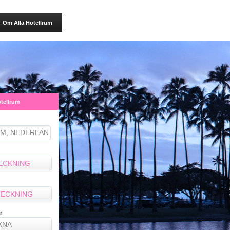
Om Alla Hotellrum
otellrum
ECKNING
ECKNING
r
XNA