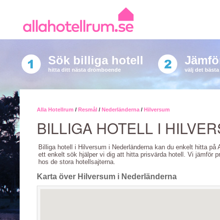
Sök billiga hotell
Jämför
hitta ditt nästa drömboende
välj det bäst
Alla Hotellrum
/
Resmål
/
Nederländerna
/
Hilversum
BILLIGA HOTELL I HILVE
Billiga hotell i Hilversum i Nederländerna kan du enkelt hitta på
ett enkelt sök hjälper vi dig att hitta prisvärda hotell. Vi jämför p
hos de stora hotellsajterna.
Karta över Hilversum i Nederländerna