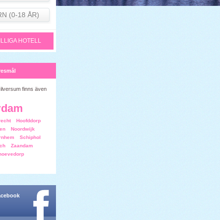
RN (0-18 ÅR)
ILLIGA HOTELL
resmål
Hilversum finns även
rdam
recht
Hoofddorp
en
Noordwijk
rnhem
Schiphol
sch
Zaandam
hoevedorp
facebook