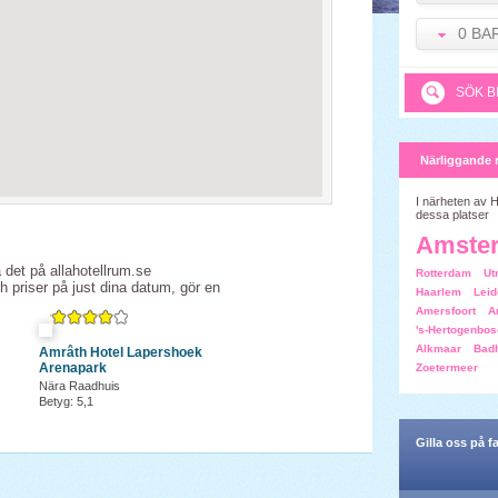
0 BA
SÖK B
Närliggande 
I närheten av 
dessa platser
Amste
a det på allahotellrum.se
Rotterdam
Ut
ch priser på just dina datum, gör en
Haarlem
Leid
Amersfoort
A
's-Hertogenbo
Alkmaar
Bad
Amrâth Hotel Lapershoek
Arenapark
Zoetermeer
Nära Raadhuis
Betyg: 5,1
Gilla oss på 