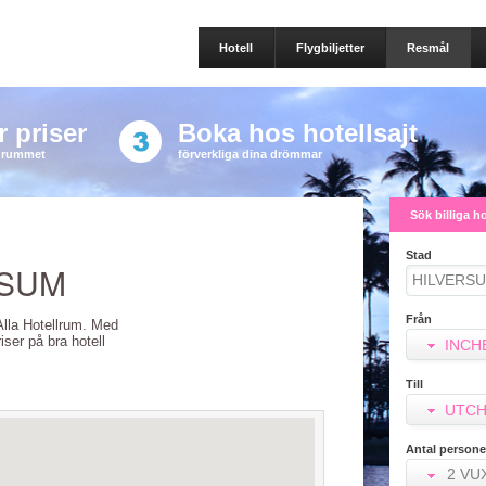
Hotell
Flygbiljetter
Resmål
 priser
Boka hos hotellsajt
a rummet
förverkliga dina drömmar
Sök billiga h
Stad
RSUM
Från
 Alla Hotellrum. Med
riser på bra hotell
INCH
Till
UTCH
Antal persone
2 VU