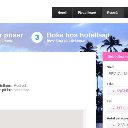
Hotell
Flygbiljetter
Resmål
 priser
Boka hos hotellsajt
a rummet
förverkliga dina drömmar
Sök billiga h
Stad
Från
otellrum. Med ett
er på bra hotell hos
INCH
Till
UTCH
Antal persone
2 VU