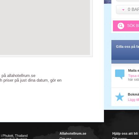
0 BA
SÖK B
Gilla oss på 
Maila 
t på allahotellrum.se
Tipsa 
här sid
ch priser på just dina datum, gör en
Bokmä
Lägg ti
Allahotellrum.se
Hjälp oss att bli
l i Phuket, Thailand
Om oss
Ditt namn: