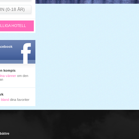
RN (0-18 ÅR)
ILLIGA HOTELL
facebook
en kompis
dina vänner
om den
an
rk
ll bland
dina favoriter
 bättre