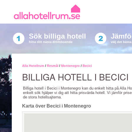
Sök billiga hotell
Jämför
hitta ditt nästa drömboende
välj det bäst
Alla Hotellrum
/
Resmål
/
Montenegro
/
Becici
BILLIGA HOTELL I BECICI
Billiga hotell i Becici i Montenegro kan du enkelt hitta på Alla H
enkelt sök hjälper vi dig att hitta prisvärda hotell. Vi jämför pris
de stora hotellsajterna.
Karta över Becici i Montenegro