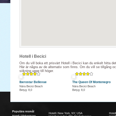
Hotell i Becici
Om du vill boka ett prisvärt Hotell i Becici kan du enkelt hitta de
Här är några av de alternativ som finns. Om du vill se tillgång o
sökning uppe till höger.
Iberostar Bellevue
The Queen Of Montenegro
Nära Becici Beach
Nära Becici Beach
Betyg: 8,0
Betyg: 8,0
Populära resmål
Hotell i New York, NY, USA
Hotel
Hotell i Afghanistan