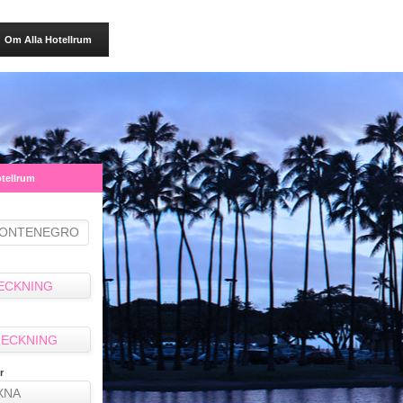
Om Alla Hotellrum
otellrum
ECKNING
ECKNING
r
XNA