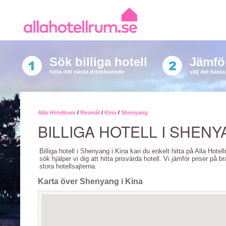
Sök billiga hotell
Jämför
hitta ditt nästa drömboende
välj det bäst
Alla Hotellrum
/
Resmål
/
Kina
/
Shenyang
BILLIGA HOTELL I SHEN
Billiga hotell i Shenyang i Kina kan du enkelt hitta på Alla Hotel
sök hjälper vi dig att hitta prisvärda hotell. Vi jämför priser på b
stora hotellsajterna.
Karta över Shenyang i Kina