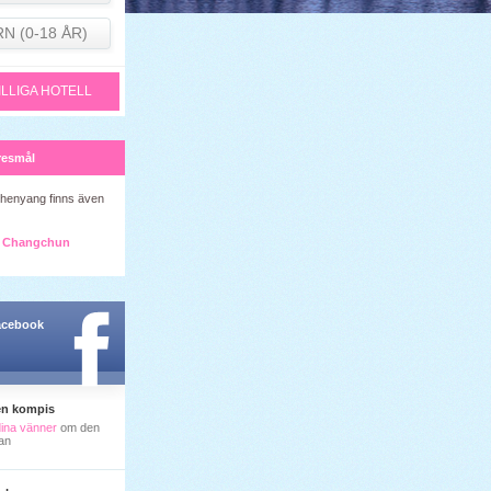
RN (0-18 ÅR)
ILLIGA HOTELL
resmål
Shenyang finns även
Changchun
facebook
en kompis
dina vänner
om den
an