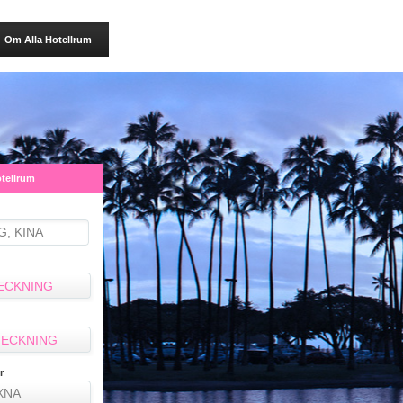
Om Alla Hotellrum
otellrum
ECKNING
ECKNING
r
XNA