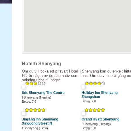
Hotell i Shenyang
Om du vill boka ett prisvärt Hotell i Shenyang kan du enkelt hitt
Här är några av de alternativ som finns. Om du vill se tillgång o
sökning uppe till höger.
ibis Shenyang The Centre
Holiday Inn Shenyang
Zhongshan
I Shenyang (Heping)
Betyg: 7,0
Betyg: 7,6
Jinjiang Inn Shenyang
Grand Hyatt Shenyang
Xinggong Street N
I Shenyang (Heping)
I Shenyang (Tiexi)
Betyg: 9,0