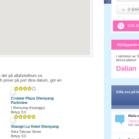
0 BA
SÖK B
Närliggande 
I närheten av 
dessa platser
Dalian
a det på allahotellrum.se
ch priser på just dina datum, gör en
Gilla oss på 
Crowne Plaza Shenyang
Parkview
I Shenyang (Huanggu)
Betyg: 8,0
Maila 
Tipsa 
här sid
Shangri La Hotel Shenyang
Nära Taiyuan Street
Betyg: 9,0