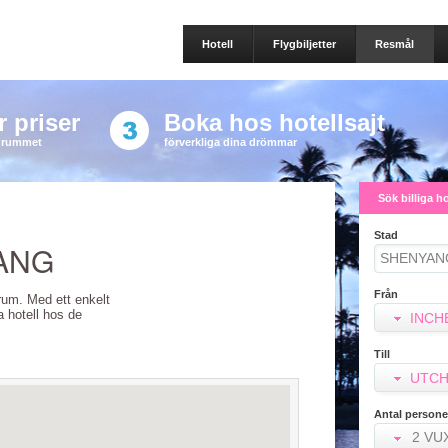
Hotell
Flygbiljetter
Resmål
 priser
Boka hos hotellsajt
a rummet
förverkliga dina drömmar
Sök billiga h
Stad
YANG
Från
lrum. Med ett enkelt
ra hotell hos de
INCH
Till
UTCH
Antal persone
2 VU