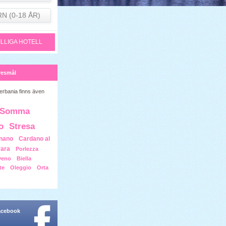
RN (0-18 ÅR)
ILLIGA HOTELL
resmål
erbania finns även
Somma
o
Stresa
nano
Cardano al
ara
Porlezza
veno
Biella
te
Oleggio
Orta
facebook