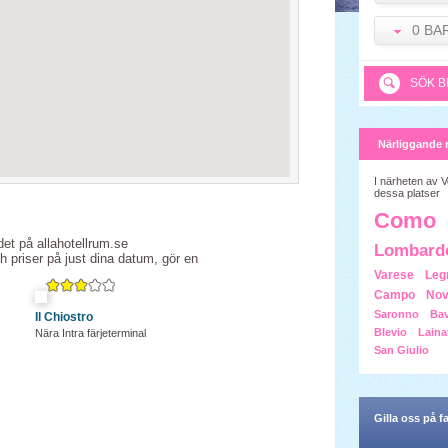
0 BA
SÖK B
Närliggande 
I närheten av V
dessa platser
Como
det på allahotellrum.se
Lombard
ch priser på just dina datum, gör en
Varese
Leg
Campo
Nov
Saronno
Ba
Il Chiostro
Blevio
Laina
Nära Intra färjeterminal
San Giulio
Gilla oss på 