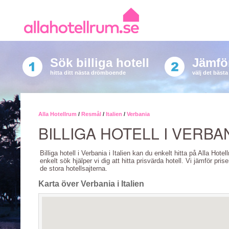
Sök billiga hotell
Jämför
hitta ditt nästa drömboende
välj det bäst
Alla Hotellrum
/
Resmål
/
Italien
/
Verbania
BILLIGA HOTELL I VERBA
Billiga hotell i Verbania i Italien kan du enkelt hitta på Alla Hote
enkelt sök hjälper vi dig att hitta prisvärda hotell. Vi jämför pris
de stora hotellsajterna.
Karta över Verbania i Italien