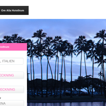
Om Alla Hotellrum
otellrum
ECKNING
ECKNING
r
XNA