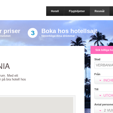
Hotell
Flygbiljetter
Resmål
 priser
Boka hos hotellsajt
a rummet
förverkliga dina drömmar
Sök billiga h
Stad
NIA
Från
llrum. Med ett
er på bra hotell hos
INCH
Till
UTCH
Antal persone
2 VU