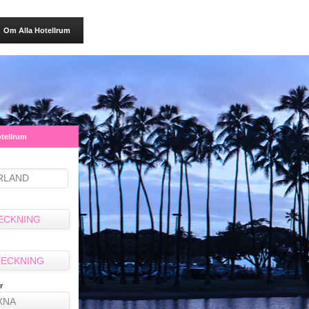
Om Alla Hotellrum
otellrum
ECKNING
ECKNING
r
XNA