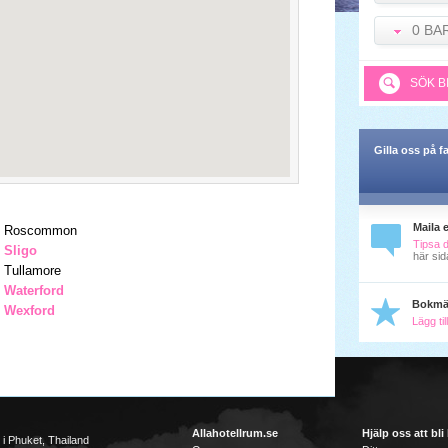
0 BA
SÖK B
Gilla oss på 
Maila 
Roscommon
Tipsa 
Sligo
här sid
Tullamore
Waterford
Bokmä
Wexford
Lägg ti
Allahotellrum.se
Hjälp oss att bli
l i Phuket, Thailand