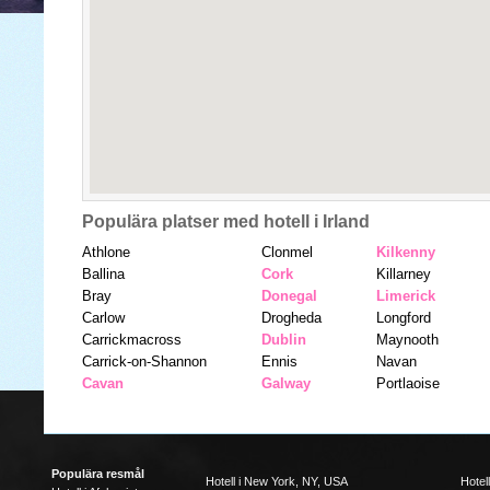
Populära platser med hotell i Irland
Athlone
Clonmel
Kilkenny
Ballina
Cork
Killarney
Bray
Donegal
Limerick
Carlow
Drogheda
Longford
Carrickmacross
Dublin
Maynooth
Carrick-on-Shannon
Ennis
Navan
Cavan
Galway
Portlaoise
Populära resmål
Hotell i New York, NY, USA
Hotel