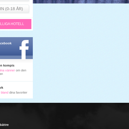
RN (0-18 ÅR)
ILLIGA HOTELL
facebook
en kompis
dina vänner
om den
an
rk
ll bland
dina favoriter
 bättre