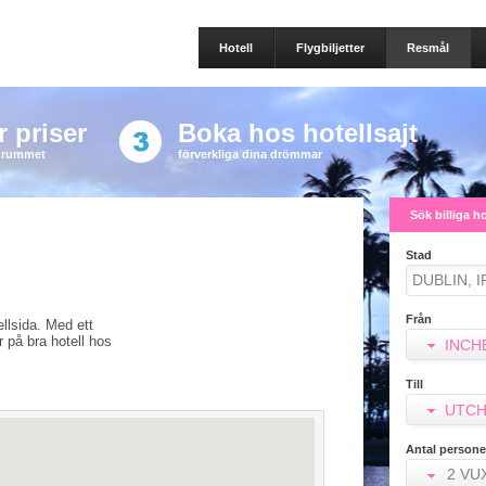
Hotell
Flygbiljetter
Resmål
 priser
Boka hos hotellsajt
a rummet
förverkliga dina drömmar
Sök billiga h
Stad
Från
tellsida. Med ett
er på bra hotell hos
INCH
Till
UTCH
Antal persone
2 VU