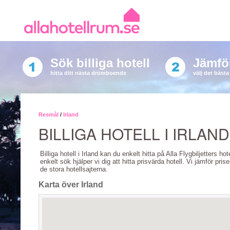
Sök billiga hotell
Jämför
hitta ditt nästa drömboende
välj det bäst
Resmål
/
Irland
BILLIGA HOTELL I IRLAND
Billiga hotell i Irland kan du enkelt hitta på Alla Flygbiljetters ho
enkelt sök hjälper vi dig att hitta prisvärda hotell. Vi jämför pris
de stora hotellsajterna.
Karta över Irland