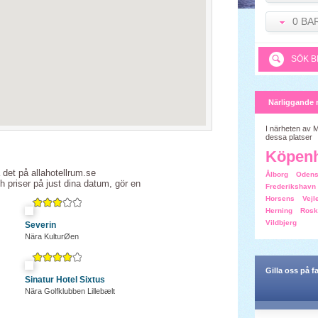
0 BA
SÖK B
Närliggande 
I närheten av M
dessa platser
Köpen
a det på allahotellrum.se
Ålborg
Oden
ch priser på just dina datum, gör en
Frederikshavn
Horsens
Vejl
Herning
Rosk
Vildbjerg
Severin
Nära KulturØen
Gilla oss på 
Sinatur Hotel Sixtus
Nära Golfklubben Lillebælt