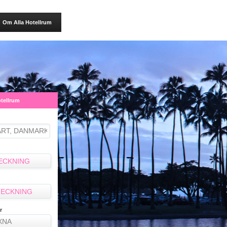
Om Alla Hotellrum
otellrum
ECKNING
ECKNING
r
XNA