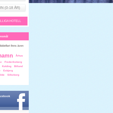
RN (0-18 ÅR)
ILLIGA HOTELL
resmål
iddelfart finns även
hamn
Århus
se
Frederiksberg
Kolding
Billund
e
Esbjerg
ilde
Silkeborg
facebook