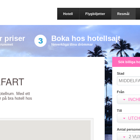
Hotell
Flygbiljetter
Resmål
 priser
Boka hos hotellsajt
a rummet
förverkliga dina drömmar
Sök billiga h
Stad
LFART
Från
Hotellrum. Med ett
er på bra hotell hos
INCH
Till
UTCH
Antal persone
2 VU