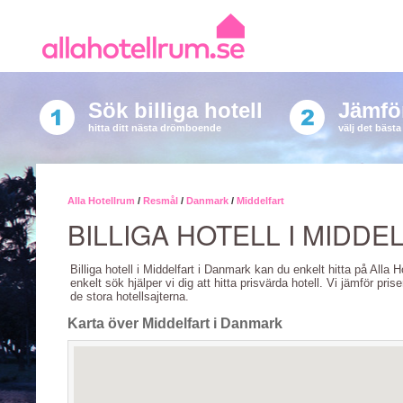
Sök billiga hotell
Jämför
hitta ditt nästa drömboende
välj det bäst
Alla Hotellrum
/
Resmål
/
Danmark
/
Middelfart
BILLIGA HOTELL I MIDDE
Billiga hotell i Middelfart i Danmark kan du enkelt hitta på Alla 
enkelt sök hjälper vi dig att hitta prisvärda hotell. Vi jämför pris
de stora hotellsajterna.
Karta över Middelfart i Danmark