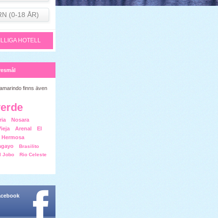
RN (0-18 ÅR)
ILLIGA HOTELL
resmål
Tamarindo finns även
erde
ria
Nosara
ieja
Arenal
El
a Hermosa
agayo
Brasilito
l Jobo
Rio Celeste
facebook