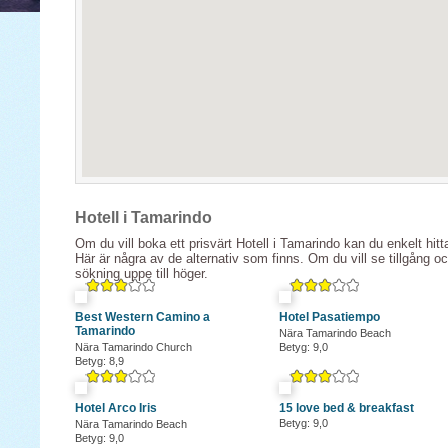
Hotell i Tamarindo
Om du vill boka ett prisvärt Hotell i Tamarindo kan du enkelt hitt
Här är några av de alternativ som finns. Om du vill se tillgång o
sökning uppe till höger.
Best Western Camino a
Hotel Pasatiempo
Tamarindo
Nära Tamarindo Beach
Nära Tamarindo Church
Betyg: 9,0
Betyg: 8,9
Hotel Arco Iris
15 love bed & breakfast
Betyg: 9,0
Nära Tamarindo Beach
Betyg: 9,0