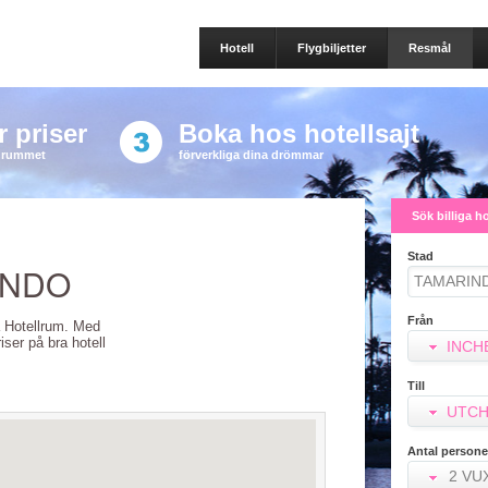
Hotell
Flygbiljetter
Resmål
 priser
Boka hos hotellsajt
a rummet
förverkliga dina drömmar
Sök billiga h
Stad
INDO
Från
la Hotellrum. Med
riser på bra hotell
INCH
Till
UTCH
Antal persone
2 VU