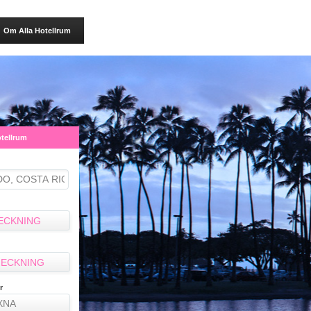
Om Alla Hotellrum
otellrum
ECKNING
ECKNING
r
XNA