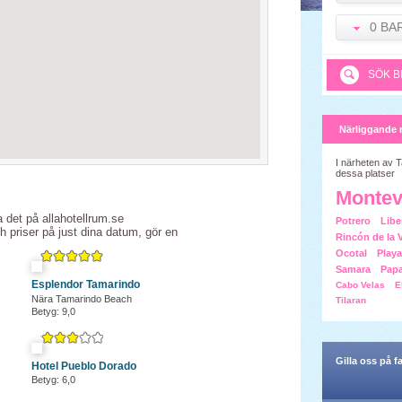
0 BA
SÖK B
Närliggande 
I närheten av 
dessa platser
Montev
a det på allahotellrum.se
Potrero
Libe
ch priser på just dina datum, gör en
Rincón de la V
Ocotal
Play
Samara
Pap
Esplendor Tamarindo
Cabo Velas
E
Nära Tamarindo Beach
Tilaran
Betyg: 9,0
Gilla oss på 
Hotel Pueblo Dorado
Betyg: 6,0