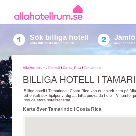
Sök billiga hotell
Jämför
hitta ditt nästa drömboende
välj det bäst
Alla Hotellrum
/
Resmål
/
Costa_Rica
/
Tamarindo
BILLIGA HOTELL I TAMAR
Billiga hotell i Tamarindo i Costa Rica kan du enkelt hitta på Al
ett enkelt sök hjälper vi dig att hitta prisvärda hotell. Vi jämför p
hos de stora hotellsajterna.
Karta över Tamarindo i Costa Rica